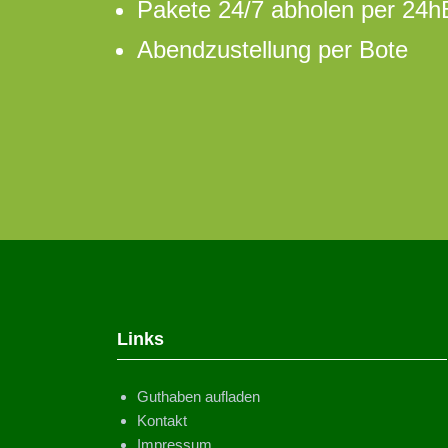
Pakete 24/7 abholen per 24
Abendzustellung per Bote
Links
Guthaben aufladen
Kontakt
Impressum