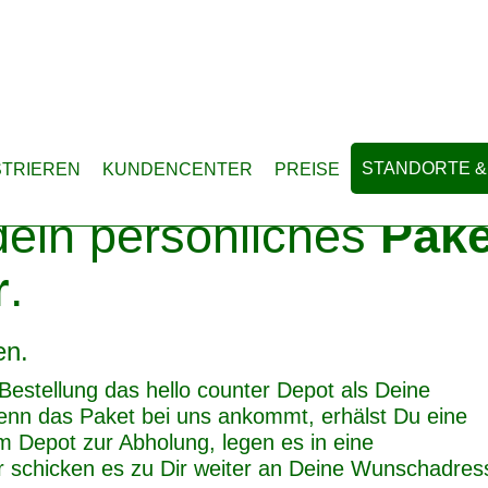
STANDORTE &
STRIEREN
KUNDENCENTER
PREISE
ein persönliches
Pak
r
.
en.
 Bestellung das hello counter Depot als Deine
enn das Paket bei uns ankommt, erhälst Du eine
m Depot zur Abholung, legen es in eine
r schicken es zu Dir weiter an Deine Wunschadres