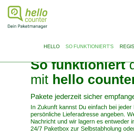
HELLO
SO FUNKTIONIERT'S
REGI
So funktioniert
d
mit
hello counte
Pakete jederzeit sicher empfang
In Zukunft kannst Du einfach bei jeder
persönliche Lieferadresse angeben. W
Nachricht und wir lagern es entweder i
24/7 Paketbox zur Selbstabholung ode